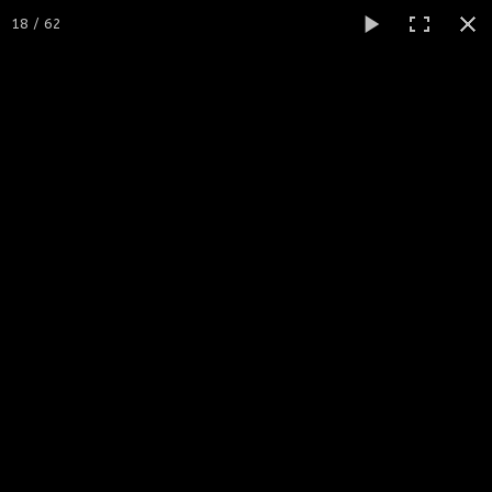
18 / 62
Accueil
enseignes - panneaux - signalétique
Création de logo
▼
Accueil
Impressions
▼
Publicité
▼